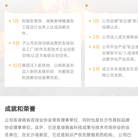
1月
1月
和骏宏装饰、湖南泰坤暖通在
公司品牌"软企通"
工程设计业务上达成战略合
品牌认定。
作。
2月
公司法人成为湖南省
9月
子公司友琛创联运营的友琛创
4月
公司平台产品"软企
业工厂(软件及新技术企业创新
合服务平台"入选湖
空间)认定为省级众创空间。
业数字化产品目录。
10月
集团迁入新场地，以崭新姿态
5月
成立中共湖南友乐咨
迈入新的发展阶段，向着既定
限公司支部。
的战略目标奋勇向前。
6月
成功中标河北廊坊银
电信湖南分公司CMM
7月
再次被认定为湖南省
核心服务机构，同时
成就和荣誉
友乐益企科技有限公
与"一起益企"中小
公司系湖南省咨询业协会常务理事单位，同时也是长沙市商标品牌
动。
协会理事单位。此外，它还是湖南省科技成果与技术市场协会的会
员单位，在长沙高新区，它还是知识产权托管服务的机构。 公司已