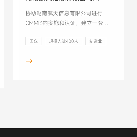
CMMI3级项目
协助湖南航天信息有限公司进行
CMMI3的实施和认证，建立一套过
程改进体系，满足CMMI3要求，并
国企
规模人数400人
制造业
通过CMMI研究院授权主任评估师的
评估。
→