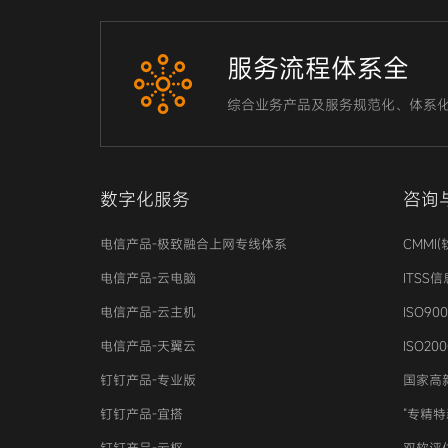
服务流程体系全
综合业务产品及服务规范化、体系
数字化服务
咨询
电信产品-极致融合上网专线体系
CMMI
电信产品-云电脑
ITSS
电信产品-云主机
ISO9
电信产品-天翼云
ISO2
钉钉产品-专业版
国家高
钉钉产品-宜搭
“专精特
钉钉产品-云枢
双软评