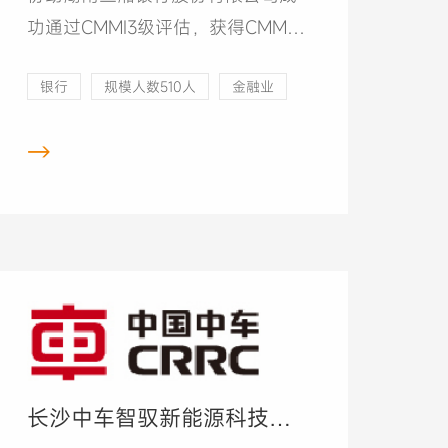
咨询
功通过CMMI3级评估，获得CMMI3
级证书。
银行
规模人数510人
金融业
留言
→
顶部
长沙中车智驭新能源科技有
限公司CMMI和