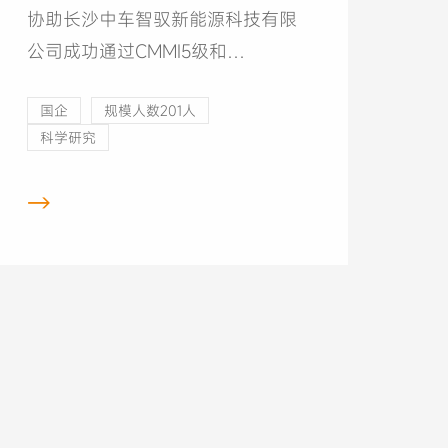
ISO（27001,20000）体系咨
协助长沙中车智驭新能源科技有限
询、认证采购项目
公司成功通过CMMI5级和
ISO（27001,20000）管理体系评
国企
规模人数201人
估，获得CMMI5级和
科学研究
ISO（27001,20000）体系证书。
→