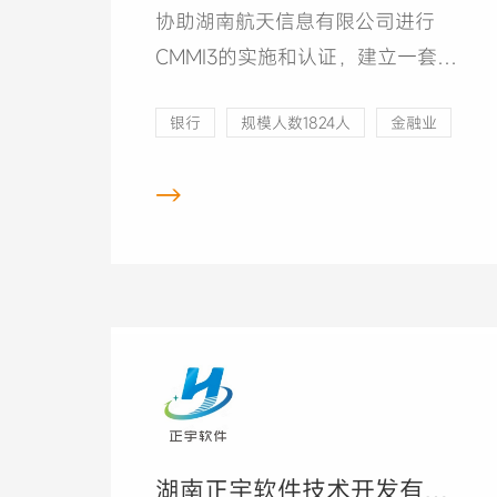
协助湖南航天信息有限公司进行
CMMI3的实施和认证，建立一套过
程改进体系，满足CMMI3要求，并
银行
规模人数1824人
金融业
通过CMMI研究院授权主任评估师的
评估。
→
湖南正宇软件技术开发有限