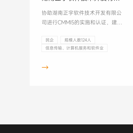
公司CMMI5级项目
协助湖南正宇软件技术开发有限公
司进行CMMI5的实施和认证，建立
一套过程改进体系，满足CMMI5要
民企
规模人数124人
求，并通过CMMI研究院授权主任评
信息传输、计算机服务和软件业
估师的评估。
→